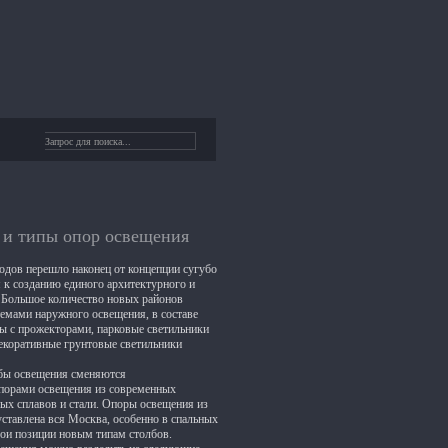
 и типы опор освещения
дов перешло наконец от концепции сугубо
 к созданию единого архитектурного и
. Большое количество новых районов
емами наружного освещения, в составе
ы с прожекторами, парковые светильники
екоративные грунтовые светильники
лбы освещения сменяются
порами освещения из современных
х сплавов и стали. Опоры освещения из
уставлена вся Москва, особенно в спальных
вои позиции новым типам столбов.