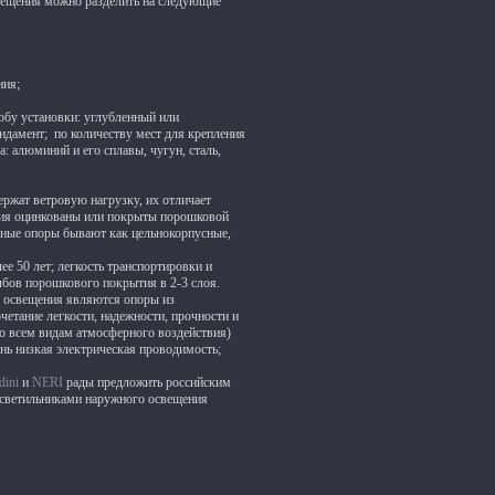
ещения можно разделить на следующие
ния;
обу установки: углубленный или
ндамент; по количеству мест для крепления
а: алюминий и его сплавы, чугун, сталь,
ржат ветровую нагрузку, их отличает
ния оцинкованы или покрыты порошковой
ьные опоры бывают как цельнокорпусные,
 50 лет; легкость транспортировки и
олбов порошкового покрытия в 2-3 слоя.
р освещения являются опоры из
четание легкости, надежности, прочности и
о всем видам атмосферного воздействия)
ень низкая электрическая проводимость;
dini
и
NERI
рады предложить российским
 светильниками наружного освещения