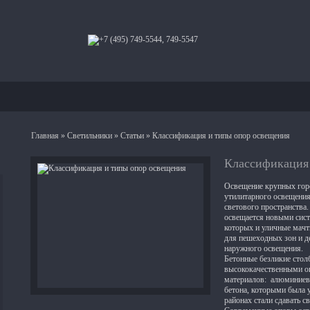
Главная
»
Светильники
»
Статьи
» Классификация и типы опор освещения
Классификация
Освещение крупных горо
утилитарного освещения
светового пространства
освещается новыми сист
которых и уличные мачт
для пешеходных зон и д
наружного освещения.
Бетонные безликие сто
высококачественными о
материалов: алюминиевы
бетона, которыми была 
районах стали сдавать с