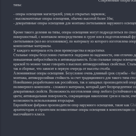
Современные опоры осв
типы:
- опоры освещения магистралей, улиц и открытых парковок;
- высокомачтовые опоры освещения, обычно высотой более 16м;
- декоративные опоры освещения для монтажа светильников наружного освеще
Кроме такого деления на типы, опоры освещения могут подразделяться по спос
поверхностный, с монтажом непосредственно в грунт или в подготовленный фу
светильников (кол-во оголовников); по материалу из которого изготовлена опор
композитные материалы.
У каждого материала есть свои преимущества и недостатки.
Стальные опоры безусловно считаются лидерами по надежности, они отлично де
повышенная вибростойкость и антивандальность. Если стальные опоры освеще
краской то можно также говорить о высоких антикоррозийных свойствах. Стал
так и сборные, что зависит в первую очередь от высоты столба.
Алюминиевые опоры освещения. Безусловно очень длинный срок службы – более
монтажа, антикоррозийная стойкость за счет традиционного для такого типа ст
Новейшими разработками как российских, так и западных производителей опо
полимерного композита - сложного материала, который дает беспрецедентное со
декоративных свойств. Возможность изготовления опор любого (устойчивого к
цвета; антивандальная поверхность, сокращающая накопление грязи и пыли; оч
возможность использования вторсырья.
Европейские фабрики производители опор наружного освещения, такие как
Ghi
архитекторам и строителям великолепные опоры освещения в комплектации со
высочайшего класса.